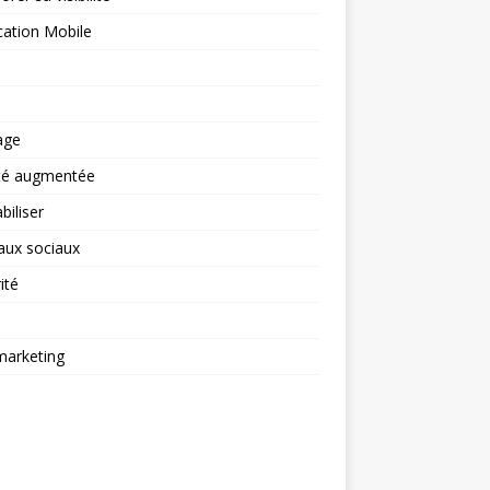
cation Mobile
age
ité augmentée
biliser
aux sociaux
ité
arketing