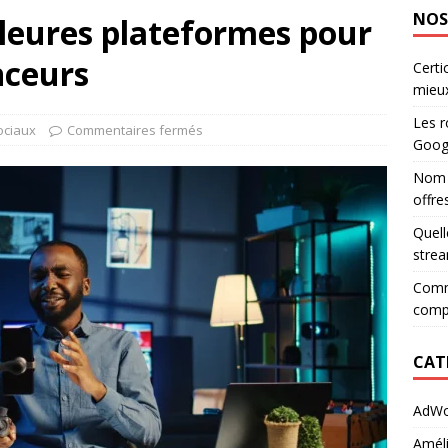
NOS 
lleures plateformes pour
nceurs
Certi
mieu
Les 
ociaux
Commentaires fermés
Goog
Nom d
offre
Quell
stre
Comm
comp
CAT
AdWo
Améli