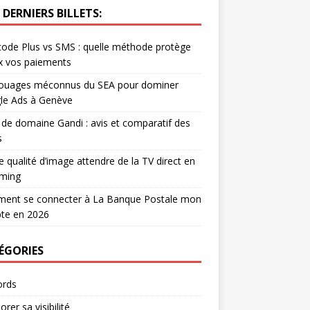
DERNIERS BILLETS:
code Plus vs SMS : quelle méthode protège
x vos paiements
rouages méconnus du SEA pour dominer
le Ads à Genève
e domaine Gandi : avis et comparatif des
s
e qualité d’image attendre de la TV direct en
aming
ent se connecter à La Banque Postale mon
te en 2026
ÉGORIES
rds
orer sa visibilité